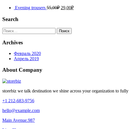
Evening trousers
55,00
₽
29,00
₽
Search
Найти:
Archives
Февраль 2020
Апрель 2019
About Company
storebiz we talk destination we shine across your organization to full
+1 212-683-9756
hello@example.com
Main Avenue.987