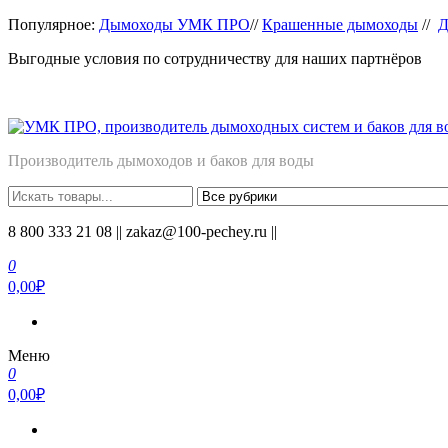
Перейти
Популярное:
Дымоходы УМК ПРО
//
Крашенные дымоходы
//
Д
к
Выгодные условия по сотрудничеству для наших партнёров
содержимому
Производитель дымоходов и баков для воды
8 800 333 21 08 || zakaz@100-pechey.ru ||
0
0,00₽
Меню
0
0,00₽