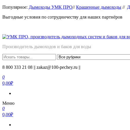
Перейти
Популярное:
Дымоходы УМК ПРО
//
Крашенные дымоходы
//
Д
к
Выгодные условия по сотрудничеству для наших партнёров
содержимому
Производитель дымоходов и баков для воды
8 800 333 21 08 || zakaz@100-pechey.ru ||
0
0,00₽
Меню
0
0,00₽